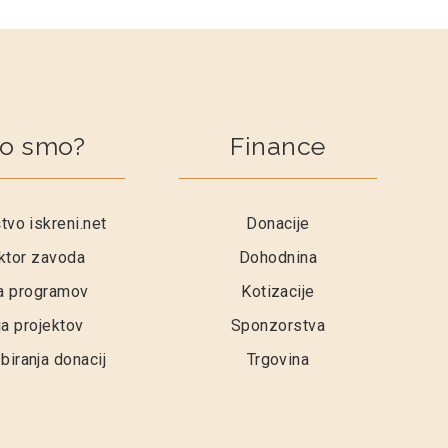
o smo?
Finance
tvo iskreni.net
Donacije
ktor zavoda
Dohodnina
a programov
Kotizacije
a projektov
Sponzorstva
biranja donacij
Trgovina