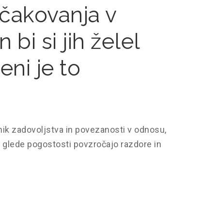
ičakovanja v
 bi si jih želel
ni je to
k zadovoljstva in povezanosti v odnosu,
a glede pogostosti povzročajo razdore in