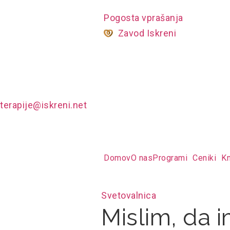
Pogosta vprašanja
Zavod Iskreni
terapije@iskreni.net
Domov
O nas
Programi
Ceniki
Kn
Svetovalnica
Mislim, da 