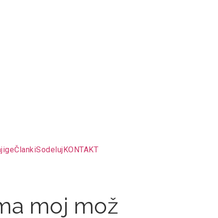
jige
Članki
Sodeluj
KONTAKT
ima moj mož