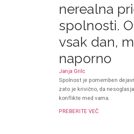
nerealna pr
spolnosti. On
vsak dan, me
naporno
Janja Grilc
Spolnost je pomemben dejavni
zato je krivično, da nesoglasj
konflikte med vama.
PREBERITE VEČ