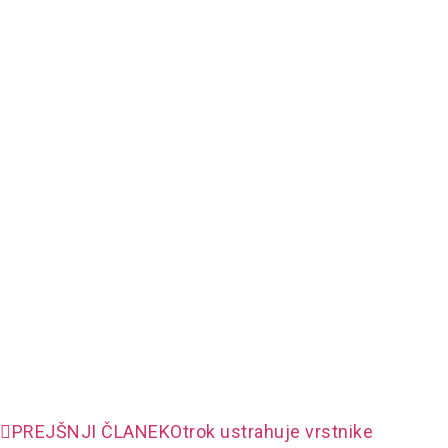
PREJŠNJI ČLANEK
Otrok ustrahuje vrstnike