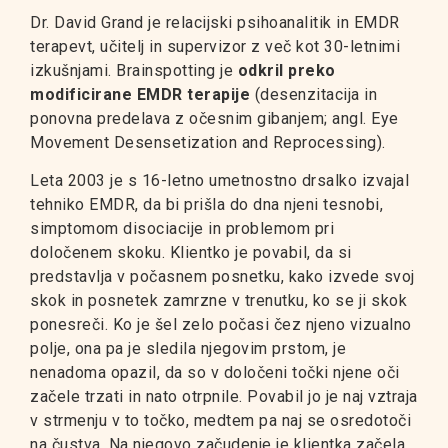
Dr. David Grand je relacijski psihoanalitik in EMDR
terapevt, učitelj in supervizor z več kot 30-letnimi
izkušnjami. Brainspotting je
odkril preko
modificirane EMDR terapije
(desenzitacija in
ponovna predelava z očesnim gibanjem; angl. Eye
Movement Desensetization and Reprocessing).
Leta 2003 je s 16-letno umetnostno drsalko izvajal
tehniko EMDR, da bi prišla do dna njeni tesnobi,
simptomom disociacije in problemom pri
določenem skoku. Klientko je povabil, da si
predstavlja v počasnem posnetku, kako izvede svoj
skok in posnetek zamrzne v trenutku, ko se ji skok
ponesreči. Ko je šel zelo počasi čez njeno vizualno
polje, ona pa je sledila njegovim prstom, je
nenadoma opazil, da so v določeni točki njene oči
začele trzati in nato otrpnile. Povabil jo je naj vztraja
v strmenju v to točko, medtem pa naj se osredotoči
na čustva. Na njegovo začudenje je klientka začela