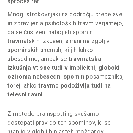
sprocesirani.
Mnogi strokovnjaki na področju predelave
in zdravljenja psiholoških travm verjamejo,
da se čustveni naboj ali spomin
travmatskih izkušenj shrani ne zgolj v
spominskih shemah, ki jih lahko
ubesedimo, ampak se
travmatska
izkušnja vtisne tudi v implicitni, globoki
oziroma nebesedni spomin
posameznika,
torej lahko
travmo podoživlja tudi na
telesni ravni
.
Z metodo brainspotting skušamo
dostopati prav do teh spominov, ki se
hranijo v globljih plasteh možganov