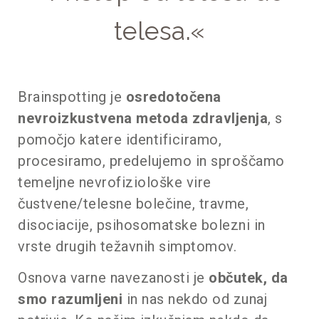
telesa.«
Brainspotting je
osredotočena
nevroizkustvena metoda zdravljenja
, s
pomočjo katere identificiramo,
procesiramo, predelujemo in sproščamo
temeljne nevrofiziološke vire
čustvene/telesne bolečine, travme,
disociacije, psihosomatske bolezni in
vrste drugih težavnih simptomov.
Osnova varne navezanosti je
občutek, da
smo razumljeni
in nas nekdo od zunaj