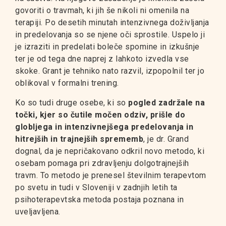
govoriti o travmah, ki jih še nikoli ni omenila na
terapiji. Po desetih minutah intenzivnega doživljanja
in predelovanja so se njene oči sprostile. Uspelo ji
je izraziti in predelati boleče spomine in izkušnje
ter je od tega dne naprej z lahkoto izvedla vse
skoke. Grant je tehniko nato razvil, izpopolnil ter jo
oblikoval v formalni trening.
Ko so tudi druge osebe, ki so
pogled zadržale na
točki, kjer so čutile močen odziv, prišle do
globljega in intenzivnejšega predelovanja in
hitrejših in trajnejših sprememb
, je dr. Grand
dognal, da je nepričakovano odkril novo metodo, ki
osebam pomaga pri zdravljenju dolgotrajnejših
travm. To metodo je prenesel številnim terapevtom
po svetu in tudi v Sloveniji v zadnjih letih ta
psihoterapevtska metoda postaja poznana in
uveljavljena.