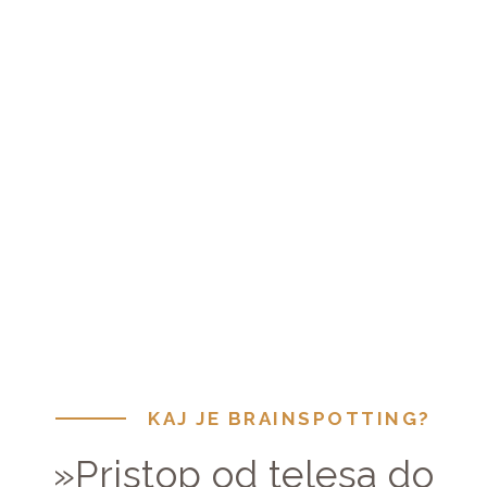
psihoterapevtska metoda, ki jo v okviru
psihoterapevtskega odnosa uporabljamo za
neposreden dostop do nezavednih vsebin. S to
metodo dostopamo do globljih predelov v
možganih, kjer so shranjeni potlačeni travmatični
spomini, ki niso dosegljivi zavestnemu umu.
KAJ JE BRAINSPOTTING?
»Pristop od telesa do