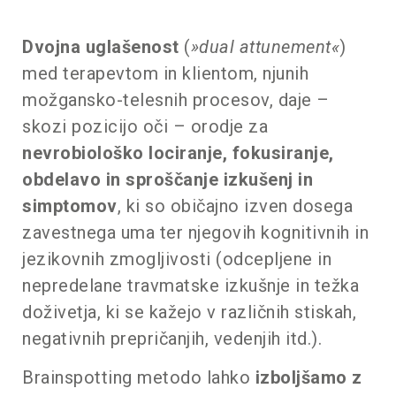
Dvojna uglašenost
(
»dual attunement«
)
med terapevtom in klientom, njunih
možgansko-telesnih procesov, daje –
skozi pozicijo oči – orodje za
nevrobiološko lociranje, fokusiranje,
obdelavo in sproščanje izkušenj in
simptomov
, ki so običajno izven dosega
zavestnega uma ter njegovih kognitivnih in
jezikovnih zmogljivosti (odcepljene in
nepredelane travmatske izkušnje in težka
doživetja, ki se kažejo v različnih stiskah,
negativnih prepričanjih, vedenjih itd.).
Brainspotting metodo lahko
izboljšamo z