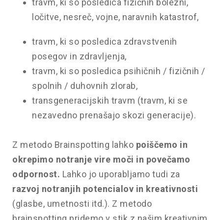
travm, ki so posledica fizičnih bolezni,
ločitve, nesreč, vojne, naravnih katastrof,
travm, ki so posledica zdravstvenih
posegov in zdravljenja,
travm, ki so posledica psihičnih / fizičnih /
spolnih / duhovnih zlorab,
transgeneracijskih travm (travm, ki se
nezavedno prenašajo skozi generacije).
Z metodo Brainspotting lahko
poiščemo in
okrepimo notranje vire moči in povečamo
odpornost.
Lahko jo uporabljamo tudi za
razvoj notranjih potencialov in kreativnosti
(glasbe, umetnosti itd.). Z metodo
brainspotting pridemo v stik z našim kreativnim