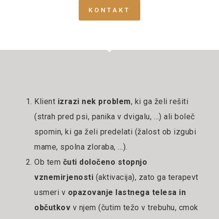
KONTAKT
Klient
izrazi nek problem
, ki ga želi rešiti
(strah pred psi, panika v dvigalu, …) ali boleč
spomin, ki ga želi predelati (žalost ob izgubi
mame, spolna zloraba, …).
Ob tem
čuti določeno stopnjo
vznemirjenosti
(aktivacija), zato ga terapevt
usmeri v
opazovanje lastnega telesa in
občutkov
v njem (čutim težo v trebuhu, cmok