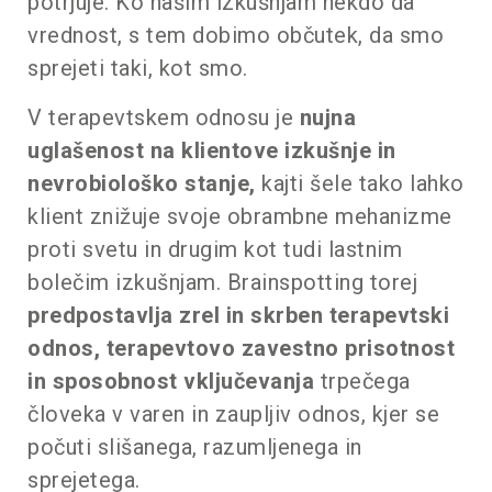
potrjuje. Ko našim izkušnjam nekdo da
vrednost, s tem dobimo občutek, da smo
sprejeti taki, kot smo.
V terapevtskem odnosu je
nujna
uglašenost na klientove izkušnje in
nevrobiološko stanje,
kajti šele tako lahko
klient znižuje svoje obrambne mehanizme
proti svetu in drugim kot tudi lastnim
bolečim izkušnjam. Brainspotting torej
predpostavlja zrel in skrben terapevtski
odnos, terapevtovo zavestno prisotnost
in sposobnost vključevanja
trpečega
človeka v varen in zaupljiv odnos, kjer se
počuti slišanega, razumljenega in
sprejetega.