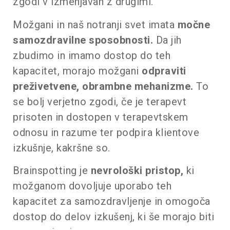
zgodi v izmenjavah z drugimi.
Možgani in naš notranji svet imata
močne
samozdravilne sposobnosti.
Da jih
zbudimo in imamo dostop do teh
kapacitet, morajo možgani
o
dpraviti
preživetvene, obrambne mehanizme.
To
se bolj verjetno zgodi, če je terapevt
prisoten in dostopen v terapevtskem
odnosu in razume ter podpira klientove
izkušnje, kakršne so.
Brainspotting je
nevrološki pristop,
ki
možganom dovoljuje uporabo teh
kapacitet za samozdravljenje in omogoča
dostop do delov izkušenj, ki še morajo biti