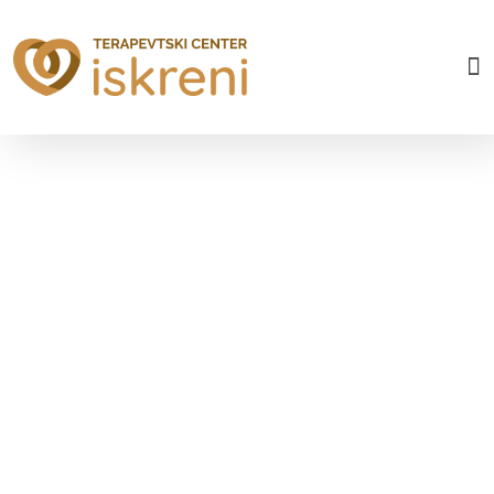
BRAINSPOTTING
V Terapevtskem centru Iskreni
izvajamo psihoterapijo tudi s
pomočjo metode Brainspotting.
Brainspotting je novejša in zelo učinkovita