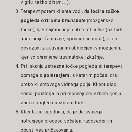
v grlu, težko diham, …).
Terapevt potem klienta vodi, da
locira točke
pogleda oziroma
brainspote
(možganske
točke), kjer najmočneje čuti te občutke (pa tudi
asociacije, fantazije, spomine in misli), ki so
povezani z aktiviranim območjem v možganih,
kjer so shranjene travmatske izkušnje.
Pri iskanju ustrezne točke pogleda si terapevt
pomaga s
pointerjem,
s katerim počasi drsi
preko klientovega vidnega polja. Klient sledi
konici pointerja in pri močnejšem vznemirjenju
zadrži pogled na izbrani točki.
Klienta se spodbuja, da je do svojega
notranjega procesa sočuten, radoveden in
opusti vsa pričakovanja.